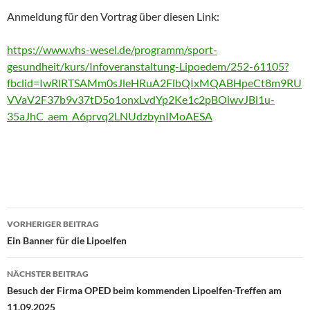
Anmeldung für den Vortrag über diesen Link:
https://www.vhs-wesel.de/programm/sport-
gesundheit/kurs/Infoveranstaltung-Lipoedem/252-61105?
fbclid=IwRlRTSAMm0sJleHRuA2FlbQIxMQABHpeCt8m9RU
VVaV2F37b9v37tD5o1onxLvdYp2Ke1c2pBOiwvJBl1u-
35aJhC_aem_A6prvq2LNUdzbynIMoAESA
Beitragsnavigation
VORHERIGER BEITRAG
Ein Banner für die Lipoelfen
NÄCHSTER BEITRAG
Besuch der Firma OPED beim kommenden Lipoelfen-Treffen am
11.09.2025