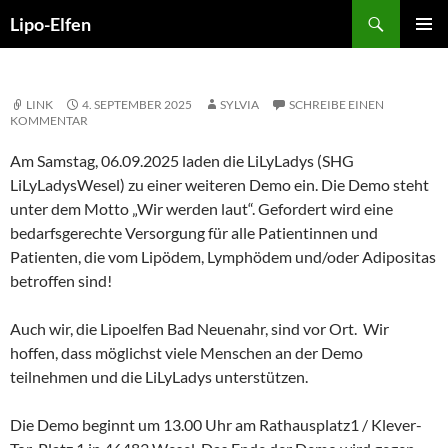
Zum
Suchen
Lipo-Elfen
Inhalt
PRIMÄR
springen
MENÜ
LINK
4. SEPTEMBER 2025
SYLVIA
SCHREIBE EINEN
KOMMENTAR
Am Samstag, 06.09.2025 laden die LiLyLadys (SHG
LiLyLadysWesel) zu einer weiteren Demo ein. Die Demo steht
unter dem Motto „Wir werden laut“. Gefordert wird eine
bedarfsgerechte Versorgung für alle Patientinnen und
Patienten, die vom Lipödem, Lymphödem und/oder Adipositas
betroffen sind!
Auch wir, die Lipoelfen Bad Neuenahr, sind vor Ort. Wir
hoffen, dass möglichst viele Menschen an der Demo
teilnehmen und die LiLyLadys unterstützen.
Die Demo beginnt um 13.00 Uhr am Rathausplatz1 / Klever-