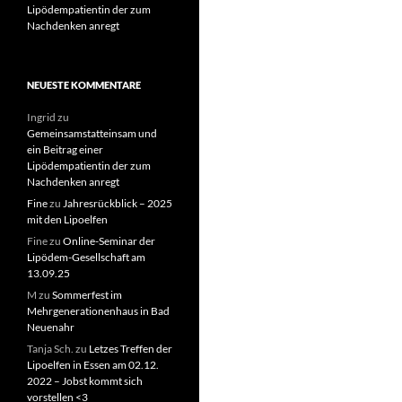
Lipödempatientin der zum
Nachdenken anregt
NEUESTE KOMMENTARE
Ingrid
zu
Gemeinsamstatteinsam und
ein Beitrag einer
Lipödempatientin der zum
Nachdenken anregt
Fine
zu
Jahresrückblick – 2025
mit den Lipoelfen
Fine
zu
Online-Seminar der
Lipödem-Gesellschaft am
13.09.25
M
zu
Sommerfest im
Mehrgenerationenhaus in Bad
Neuenahr
Tanja Sch.
zu
Letzes Treffen der
Lipoelfen in Essen am 02.12.
2022 – Jobst kommt sich
vorstellen <3