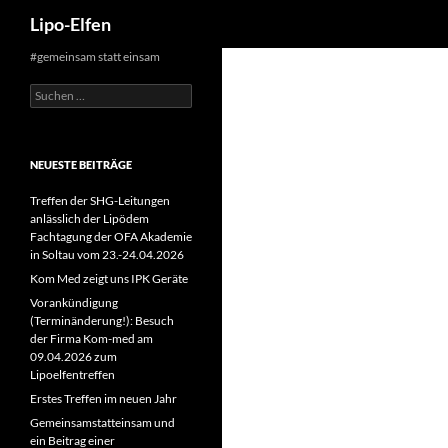
Suchen
Lipo-Elfen
Zum
#gemeinsam statt einsam
Inhalt
Suchen
springen
nach:
NEUESTE BEITRÄGE
Treffen der SHG-Leitungen
anlässlich der Lipödem
Fachtagung der OFA Akademie
in Soltau vom 23.-24.04.2026
Kom Med zeigt uns IPK Geräte
Vorankündigung
(Terminänderung!): Besuch
der Firma Kom-med am
09.04.2026 zum
Lipoelfentreffen
Erstes Treffen im neuen Jahr
Gemeinsamstatteinsam und
ein Beitrag einer