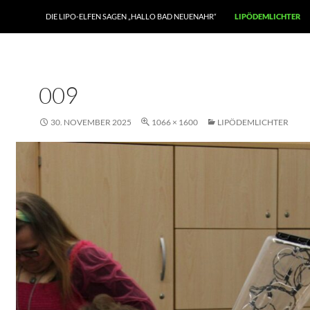
DIE LIPO-ELFEN SAGEN „HALLO BAD NEUENAHR“
LIPÖDEMLICHTER
009
30. NOVEMBER 2025
1066 × 1600
LIPÖDEMLICHTER