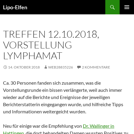
Zum
Suchen
Lipo-Elfen
Inhalt
PRIMÄR
springen
MENÜ
TREFFEN 12.10.2018,
VORSTELLUNG
LYMPHAMAT
14. OKTOBER 2018
WEB28835226
2 KOMMENTARE
Ca. 30 Personen fanden sich zusammen, was die
Vorstellungsrunde ein bissen verlängerte, weil auch immer
wieder auf die Berichte und Ereignisse der jeweiligen
Berichterstatterin eingegangen wurde, und hilfreiche Tipps
und Informationen weitergeicht wurden.
Neu für einige war die Empfehlung von
Dr. Wallinger in
Hattingen
, die dort behandelten Damen wussten Positives zu